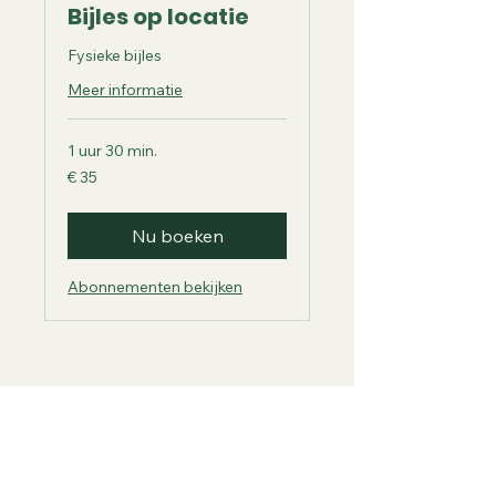
Bijles op locatie
Fysieke bijles
Meer informatie
1 uur 30 min.
35
€ 35
euro
Nu boeken
Abonnementen bekijken
Digitutor
info@digitutor.nl
- 24/7 bereikbaar